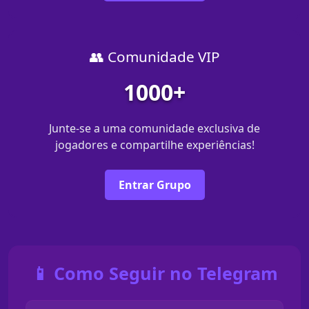
👥 Comunidade VIP
1000+
Junte-se a uma comunidade exclusiva de
jogadores e compartilhe experiências!
Entrar Grupo
📱 Como Seguir no Telegram