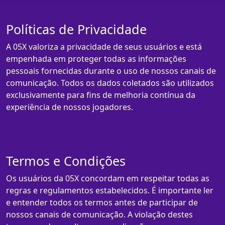
Políticas de Privacidade
A 05X valoriza a privacidade de seus usuários e está
empenhada em proteger todas as informações
pessoais fornecidas durante o uso de nossos canais de
comunicação. Todos os dados coletados são utilizados
exclusivamente para fins de melhoria contínua da
experiência de nossos jogadores.
Termos e Condições
Os usuários da 05X concordam em respeitar todas as
regras e regulamentos estabelecidos. É importante ler
e entender todos os termos antes de participar de
nossos canais de comunicação. A violação destes