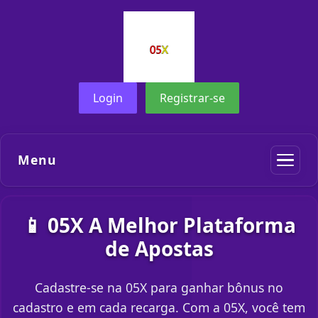
Login
Registrar-se
Menu
📱 05X A Melhor Plataforma
de Apostas
Cadastre-se na 05X para ganhar bônus no
cadastro e em cada recarga. Com a 05X, você tem