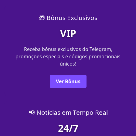
🎁 Bônus Exclusivos
VIP
Receba bônus exclusivos do Telegram,
promoções especiais e códigos promocionais
únicos!
Ver Bônus
📢 Notícias em Tempo Real
24/7