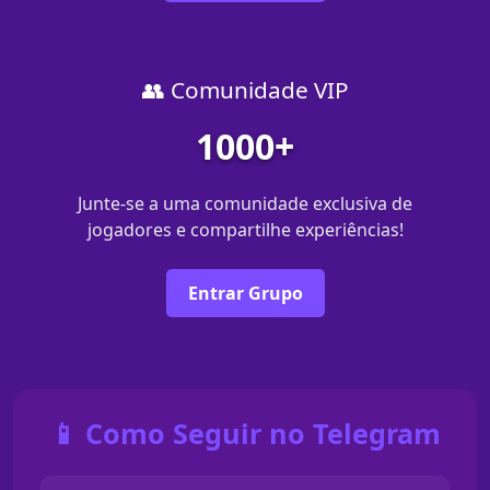
👥 Comunidade VIP
1000+
Junte-se a uma comunidade exclusiva de
jogadores e compartilhe experiências!
Entrar Grupo
📱 Como Seguir no Telegram