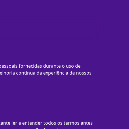
pessoais fornecidas durante o uso de
elhoria contínua da experiência de nossos
ante ler e entender todos os termos antes