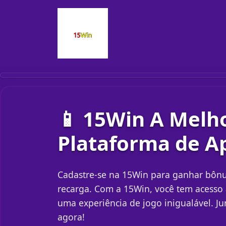
📱 15Win A Melh
Plataforma de A
Cadastre-se na 15Win para ganhar bônu
recarga. Com a 15Win, você tem acesso 
uma experiência de jogo inigualável. J
agora!