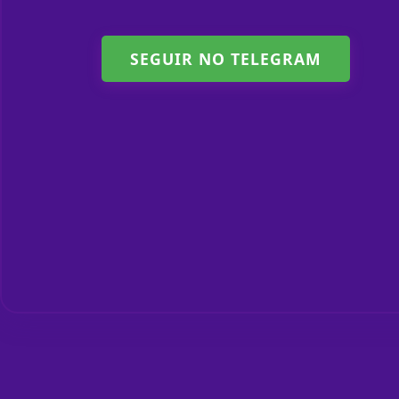
SEGUIR NO TELEGRAM