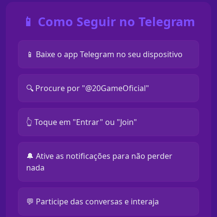
📱 Como Seguir no Telegram
📱 Baixe o app Telegram no seu dispositivo
🔍 Procure por "@20GameOficial"
👆 Toque em "Entrar" ou "Join"
🔔 Ative as notificações para não perder
nada
💬 Participe das conversas e interaja