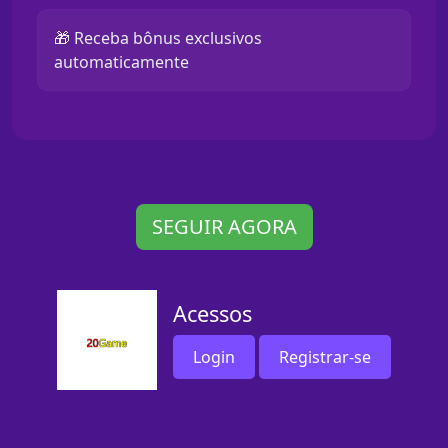
🎁 Receba bônus exclusivos
automaticamente
SEGUIR AGORA
Acessos
Login
Registrar-se