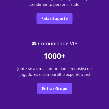
atendimento personalizado!
Falar Suporte
👥 Comunidade VIP
1000+
Junte-se a uma comunidade exclusiva de
jogadores e compartilhe experiências!
Entrar Grupo