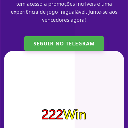
tem acesso a promoções incríveis e uma
experiência de jogo inigualável. Junte-se aos
vencedores agora!
SEGUIR NO TELEGRAM