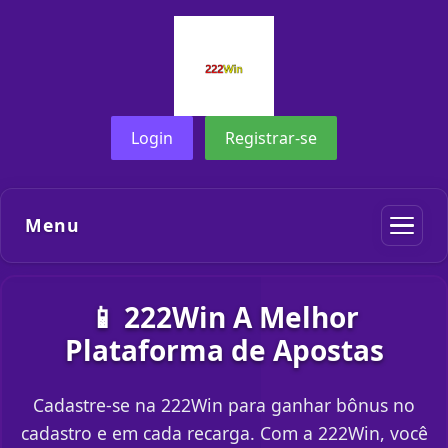
Login
Registrar-se
Menu
📱 222Win A Melhor
Plataforma de Apostas
Cadastre-se na 222Win para ganhar bônus no
cadastro e em cada recarga. Com a 222Win, você