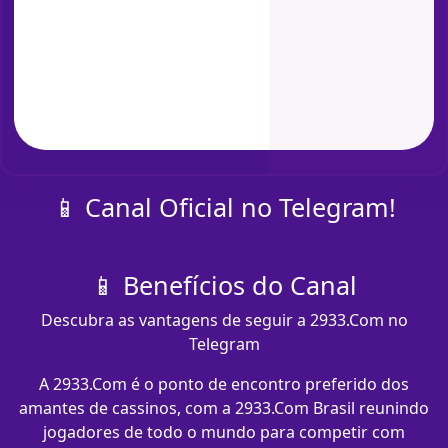
📱 Canal Oficial no Telegram!
📱 Benefícios do Canal
Descubra as vantagens de seguir a 2933.Com no
Telegram
A 2933.Com é o ponto de encontro preferido dos
amantes de cassinos, com a 2933.Com Brasil reunindo
jogadores de todo o mundo para competir com