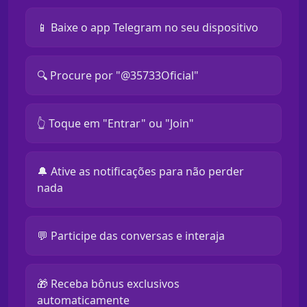
📱 Baixe o app Telegram no seu dispositivo
🔍 Procure por "@35733Oficial"
👆 Toque em "Entrar" ou "Join"
🔔 Ative as notificações para não perder
nada
💬 Participe das conversas e interaja
🎁 Receba bônus exclusivos
automaticamente