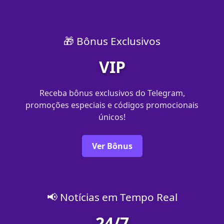
🎁 Bônus Exclusivos
VIP
Receba bônus exclusivos do Telegram,
promoções especiais e códigos promocionais
únicos!
Ver Bônus
📢 Notícias em Tempo Real
24/7