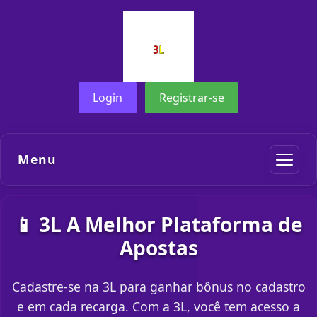
Login
Registrar-se
Menu
📱 3L A Melhor Plataforma de
Apostas
Cadastre-se na 3L para ganhar bônus no cadastro
e em cada recarga. Com a 3L, você tem acesso a