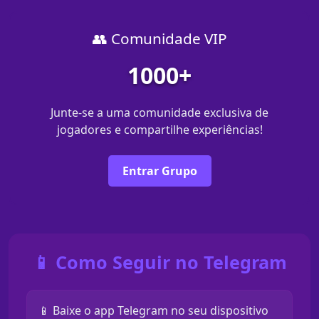
👥 Comunidade VIP
1000+
Junte-se a uma comunidade exclusiva de
jogadores e compartilhe experiências!
Entrar Grupo
📱 Como Seguir no Telegram
📱 Baixe o app Telegram no seu dispositivo