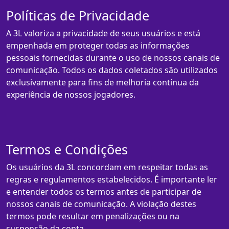
Políticas de Privacidade
A 3L valoriza a privacidade de seus usuários e está
empenhada em proteger todas as informações
pessoais fornecidas durante o uso de nossos canais de
comunicação. Todos os dados coletados são utilizados
exclusivamente para fins de melhoria contínua da
experiência de nossos jogadores.
Termos e Condições
Os usuários da 3L concordam em respeitar todas as
regras e regulamentos estabelecidos. É importante ler
e entender todos os termos antes de participar de
nossos canais de comunicação. A violação destes
termos pode resultar em penalizações ou na
suspensão da conta.