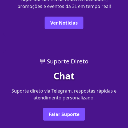
promoções e eventos da 3L em tempo real!
Ver Notícias
💬 Suporte Direto
Chat
Suporte direto via Telegram, respostas rápidas e
atendimento personalizado!
Falar Suporte