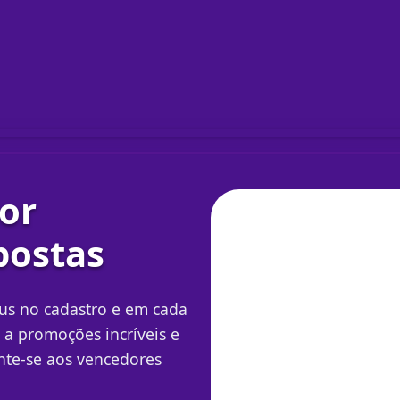
or
postas
us no cadastro e em cada
 a promoções incríveis e
unte-se aos vencedores