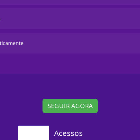
a
aticamente
SEGUIR AGORA
Acessos