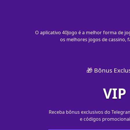
O aplicativo 40Jogo é a melhor forma de jo
os melhores jogos de cassino, f
🎁 Bônus Exclu
VIP
Receba bônus exclusivos do Telegra
e códigos promocionai