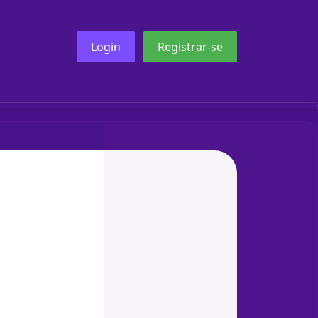
Login
Registrar-se