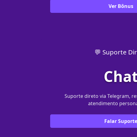
Ver Bônus
💬 Suporte Di
Cha
Suporte direto via Telegram, r
atendimento persona
Falar Suport