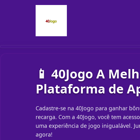
📱 40Jogo A Melh
Plataforma de A
Cadastre-se na 40Jogo para ganhar bôn
recarga. Com a 40Jogo, você tem acesso
uma experiência de jogo inigualável. J
agora!