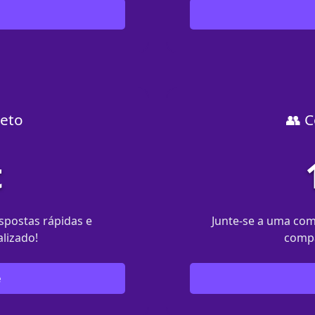
reto
👥 
t
espostas rápidas e
Junte-se a uma com
lizado!
compa
e