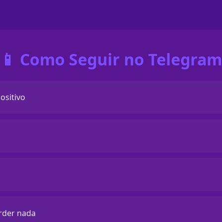
📱 Como Seguir no Telegram
ositivo
erder nada