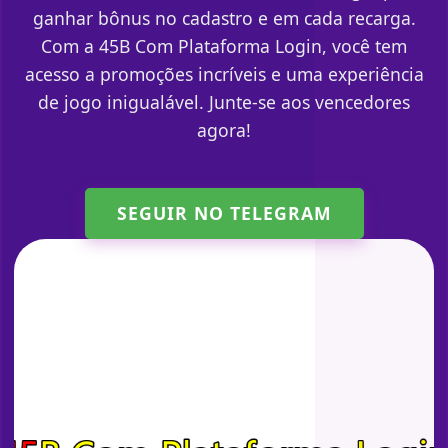
ganhar bônus no cadastro e em cada recarga.
Com a 45B Com Plataforma Login, você tem
acesso a promoções incríveis e uma experiência
de jogo inigualável. Junte-se aos vencedores
agora!
SEGUIR NO TELEGRAM