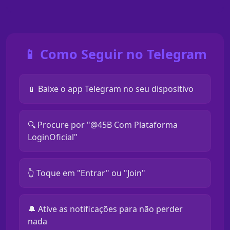
📱 Como Seguir no Telegram
📱 Baixe o app Telegram no seu dispositivo
🔍 Procure por "@45B Com Plataforma
LoginOficial"
👆 Toque em "Entrar" ou "Join"
🔔 Ative as notificações para não perder
nada