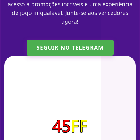
acesso a promoções incríveis e uma experiência
de jogo inigualável. Junte-se aos vencedores
agora!
SEGUIR NO TELEGRAM