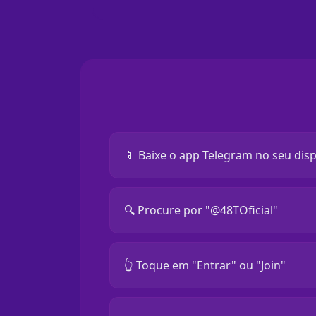
📱 Baixe o app Telegram no seu disp
🔍 Procure por "@48TOficial"
👆 Toque em "Entrar" ou "Join"