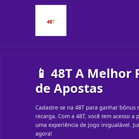
📱 48T A Melhor
de Apostas
Cadastre-se na 48T para ganhar bônus 
recarga. Com a 48T, você tem acesso a 
uma experiência de jogo inigualável. J
agora!