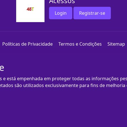
Acessos
Login
Registrar-se
Políticas de Privacidade
Termos e Condições
Sitemap
de
ios e está empenhada em proteger todas as informações pe
tados são utilizados exclusivamente para fins de melhoria