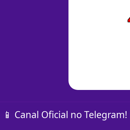
📱 Canal Oficial no Telegram!