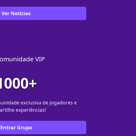
Ver Notícias
Comunidade VIP
1000+
unidade exclusiva de jogadores e
rtilhe experiências!
Entrar Grupo