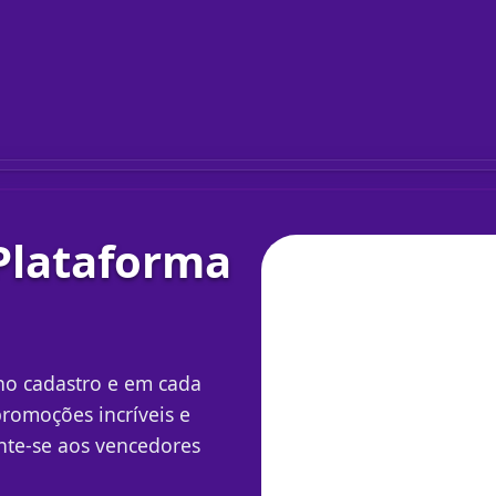
 Plataforma
no cadastro e em cada
promoções incríveis e
unte-se aos vencedores