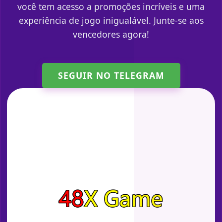
você tem acesso a promoções incríveis e uma
experiência de jogo inigualável. Junte-se aos
vencedores agora!
SEGUIR NO TELEGRAM