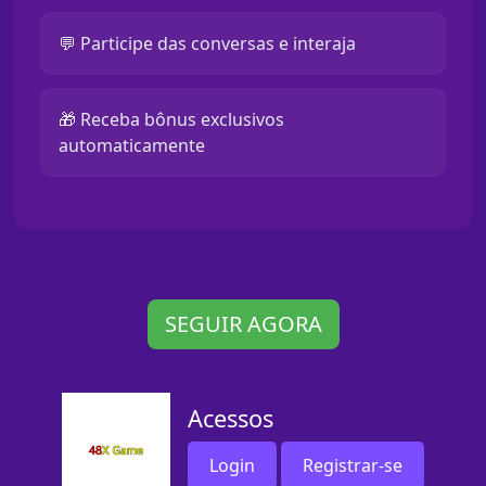
💬 Participe das conversas e interaja
🎁 Receba bônus exclusivos
automaticamente
SEGUIR AGORA
Acessos
Login
Registrar-se