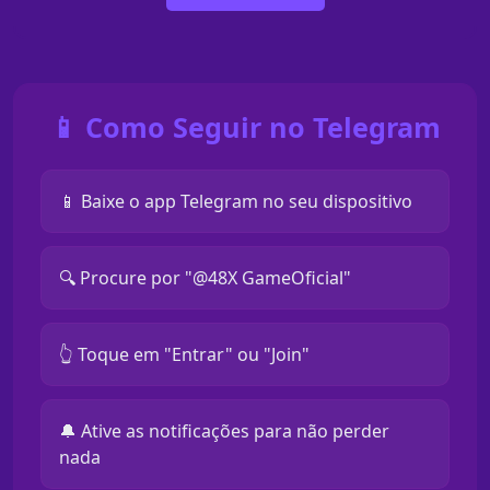
📱 Como Seguir no Telegram
📱 Baixe o app Telegram no seu dispositivo
🔍 Procure por "@48X GameOficial"
👆 Toque em "Entrar" ou "Join"
🔔 Ative as notificações para não perder
nada