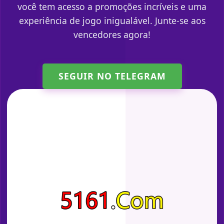
você tem acesso a promoções incríveis e uma
experiência de jogo inigualável. Junte-se aos
vencedores agora!
SEGUIR NO TELEGRAM