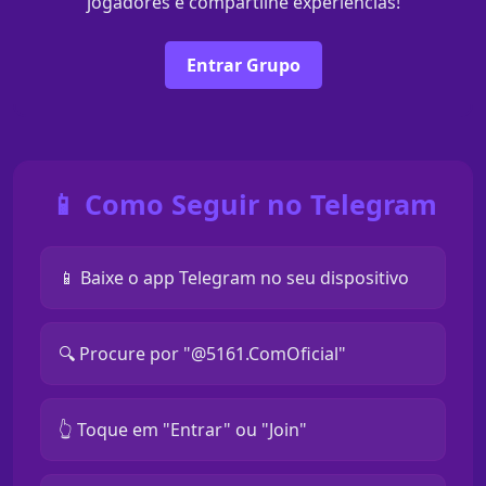
jogadores e compartilhe experiências!
Entrar Grupo
📱 Como Seguir no Telegram
📱 Baixe o app Telegram no seu dispositivo
🔍 Procure por "@5161.ComOficial"
👆 Toque em "Entrar" ou "Join"