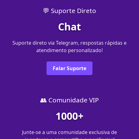
💬 Suporte Direto
Chat
Suporte direto via Telegram, respostas rápidas e
atendimento personalizado!
Falar Suporte
👥 Comunidade VIP
1000+
Junte-se a uma comunidade exclusiva de