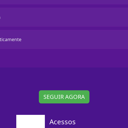
a
aticamente
SEGUIR AGORA
Acessos