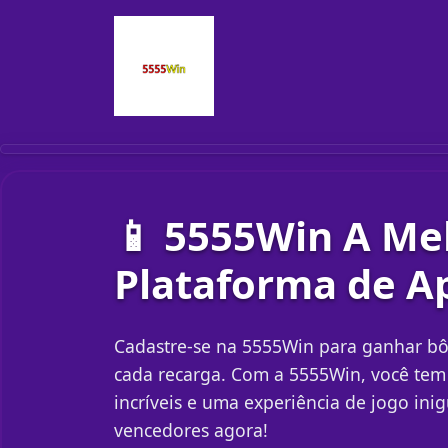
📱 5555Win A Me
Plataforma de A
Cadastre-se na 5555Win para ganhar bô
cada recarga. Com a 5555Win, você tem
incríveis e uma experiência de jogo inig
vencedores agora!