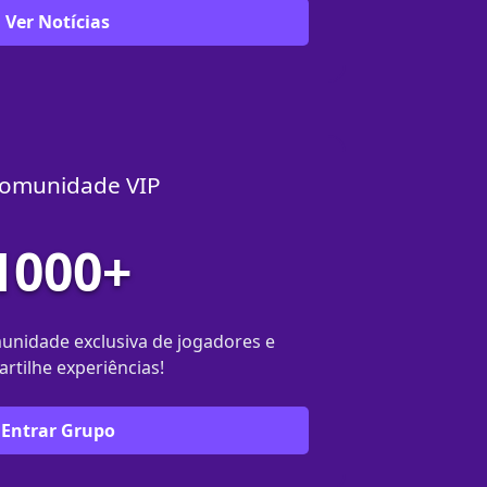
Ver Notícias
Comunidade VIP
1000+
unidade exclusiva de jogadores e
rtilhe experiências!
Entrar Grupo