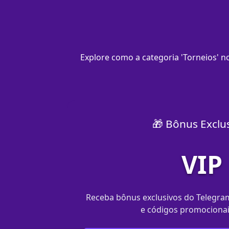
Explore como a categoria 'Torneios' 
🎁 Bônus Exclu
VIP
Receba bônus exclusivos do Telegra
e códigos promocionai