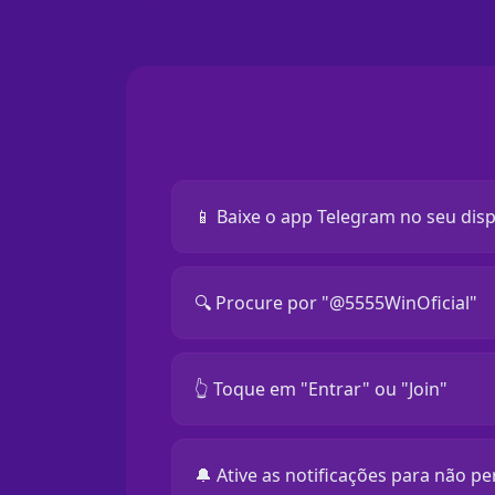
📱 Baixe o app Telegram no seu disp
🔍 Procure por "@5555WinOficial"
👆 Toque em "Entrar" ou "Join"
🔔 Ative as notificações para não p