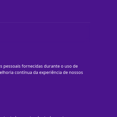
s pessoais fornecidas durante o uso de
elhoria contínua da experiência de nossos