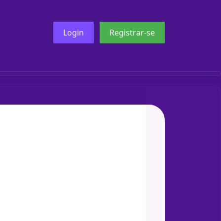
Login
Registrar-se