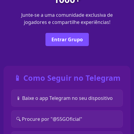
Junte-se a uma comunidade exclusiva de
jogadores e compartilhe experiências!
Entrar Grupo
📱 Como Seguir no Telegram
📱 Baixe o app Telegram no seu dispositivo
🔍 Procure por "@55GOficial"