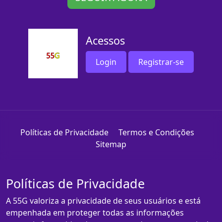
Acessos
Login
Registrar-se
Políticas de Privacidade
Termos e Condições
Sitemap
Políticas de Privacidade
A 55G valoriza a privacidade de seus usuários e está
empenhada em proteger todas as informações