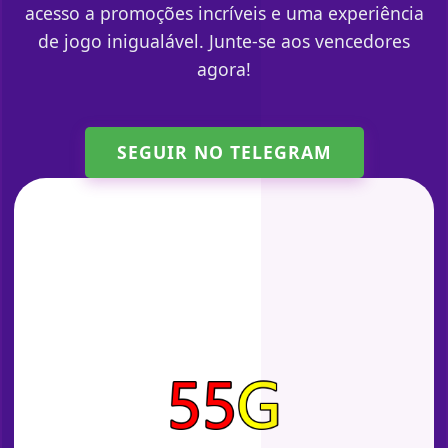
acesso a promoções incríveis e uma experiência
de jogo inigualável. Junte-se aos vencedores
agora!
SEGUIR NO TELEGRAM