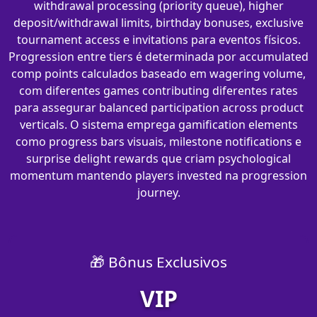
withdrawal processing (priority queue), higher
deposit/withdrawal limits, birthday bonuses, exclusive
tournament access e invitations para eventos físicos.
Progression entre tiers é determinada por accumulated
comp points calculados baseado em wagering volume,
com diferentes games contributing diferentes rates
para assegurar balanced participation across product
verticals. O sistema emprega gamification elements
como progress bars visuais, milestone notifications e
surprise delight rewards que criam psychological
momentum mantendo players invested na progression
journey.
🎁 Bônus Exclusivos
VIP