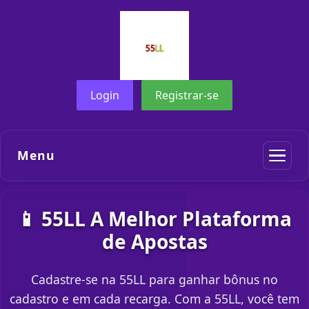
Login
Registrar-se
Menu
📱 55LL A Melhor Plataforma
de Apostas
Cadastre-se na 55LL para ganhar bônus no
cadastro e em cada recarga. Com a 55LL, você tem