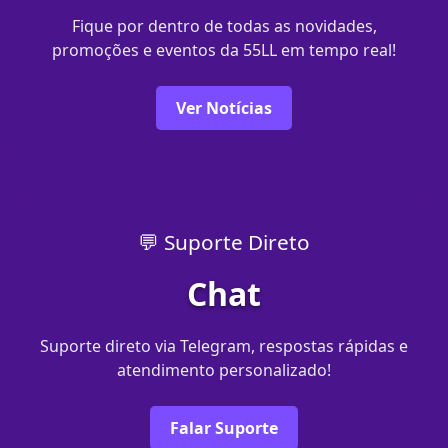
Fique por dentro de todas as novidades,
promoções e eventos da 55LL em tempo real!
Ver Notícias
💬 Suporte Direto
Chat
Suporte direto via Telegram, respostas rápidas e
atendimento personalizado!
Falar Suporte