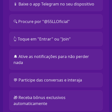
📱 Baixe o app Telegram no seu dispositivo
🔍 Procure por "@55LLOficial"
👆 Toque em "Entrar" ou "Join"
🔔 Ative as notificações para não perder
nada
💬 Participe das conversas e interaja
🎁 Receba bônus exclusivos
automaticamente