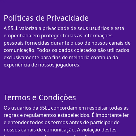
Políticas de Privacidade
A 55LL valoriza a privacidade de seus usuários e está
empenhada em proteger todas as informações
pessoais fornecidas durante o uso de nossos canais de
comunicação. Todos os dados coletados são utilizados
exclusivamente para fins de melhoria contínua da
experiência de nossos jogadores.
Termos e Condições
Os usuários da 55LL concordam em respeitar todas as
regras e regulamentos estabelecidos. É importante ler
e entender todos os termos antes de participar de
nossos canais de comunicação. A violação destes