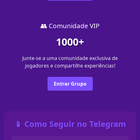
👥 Comunidade VIP
1000+
Junte-se a uma comunidade exclusiva de
jogadores e compartilhe experiências!
Entrar Grupo
📱 Como Seguir no Telegram