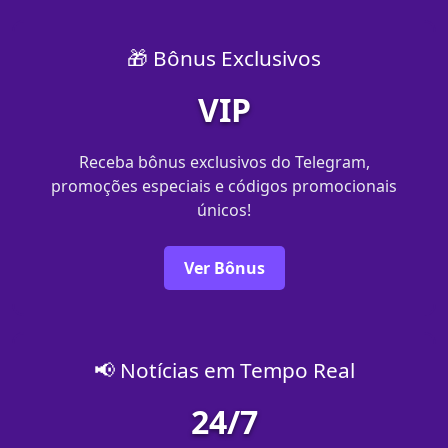
🎁 Bônus Exclusivos
VIP
Receba bônus exclusivos do Telegram,
promoções especiais e códigos promocionais
únicos!
Ver Bônus
📢 Notícias em Tempo Real
24/7