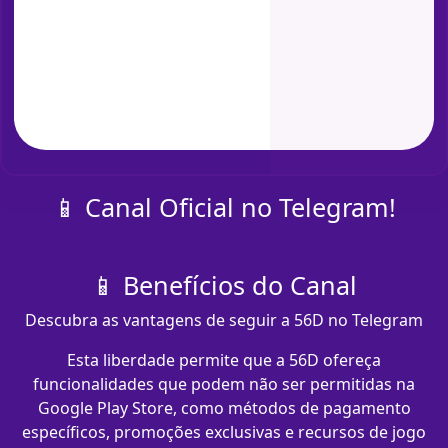
📱 Canal Oficial no Telegram!
📱 Benefícios do Canal
Descubra as vantagens de seguir a 56D no Telegram
Esta liberdade permite que a 56D ofereça
funcionalidades que podem não ser permitidas na
Google Play Store, como métodos de pagamento
específicos, promoções exclusivas e recursos de jogo