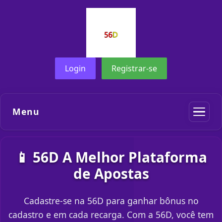
Login
Registrar-se
Menu
📱 56D A Melhor Plataforma
de Apostas
Cadastre-se na 56D para ganhar bônus no
cadastro e em cada recarga. Com a 56D, você tem