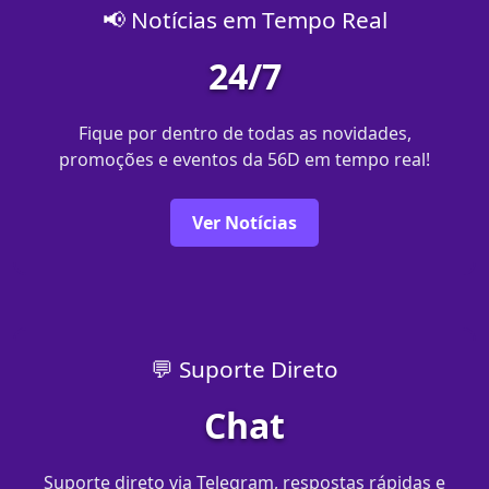
📢 Notícias em Tempo Real
24/7
Fique por dentro de todas as novidades,
promoções e eventos da 56D em tempo real!
Ver Notícias
💬 Suporte Direto
Chat
Suporte direto via Telegram, respostas rápidas e