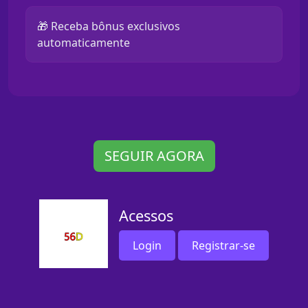
🎁 Receba bônus exclusivos
automaticamente
SEGUIR AGORA
Acessos
Login
Registrar-se