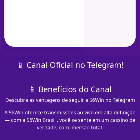
📱 Canal Oficial no Telegram!
📱 Benefícios do Canal
Descubra as vantagens de seguir a 56Win no Telegram
A 56Win oferece transmissões ao vivo em alta definição
— com a 56Win Brasil , você se sente em um cassino de
verdade, com imersão total.