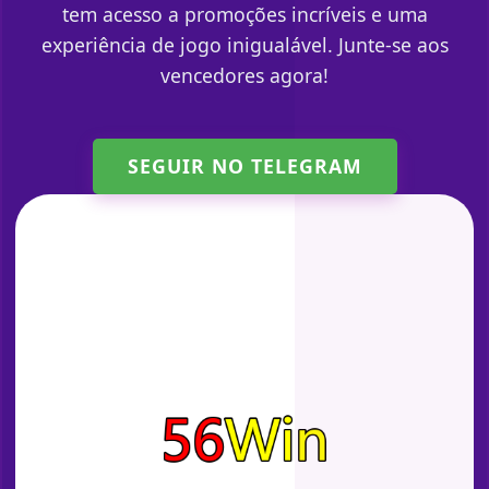
tem acesso a promoções incríveis e uma
experiência de jogo inigualável. Junte-se aos
vencedores agora!
SEGUIR NO TELEGRAM