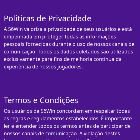
Políticas de Privacidade
A 56Win valoriza a privacidade de seus usuários e está
empenhada em proteger todas as informações
pessoais fornecidas durante o uso de nossos canais de
comunicação. Todos os dados coletados são utilizados
exclusivamente para fins de melhoria contínua da
experiência de nossos jogadores.
Termos e Condições
Os usuários da 56Win concordam em respeitar todas
as regras e regulamentos estabelecidos. É importante
ler e entender todos os termos antes de participar de
nossos canais de comunicação. A violação destes