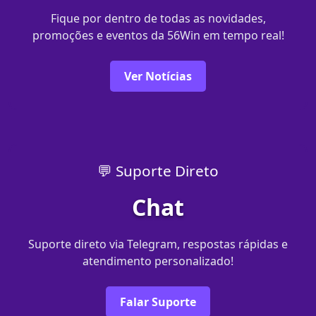
Fique por dentro de todas as novidades,
promoções e eventos da 56Win em tempo real!
Ver Notícias
💬 Suporte Direto
Chat
Suporte direto via Telegram, respostas rápidas e
atendimento personalizado!
Falar Suporte