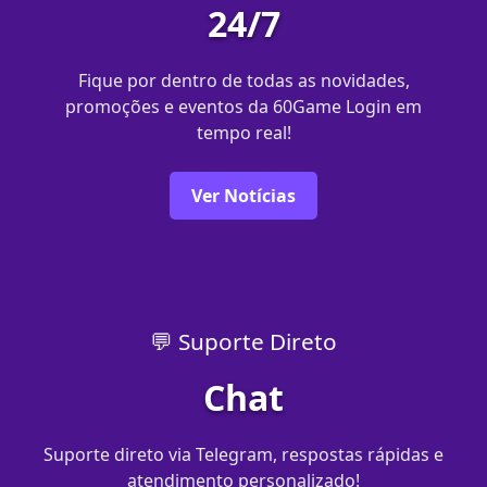
24/7
Fique por dentro de todas as novidades,
promoções e eventos da 60Game Login em
tempo real!
Ver Notícias
💬 Suporte Direto
Chat
Suporte direto via Telegram, respostas rápidas e
atendimento personalizado!