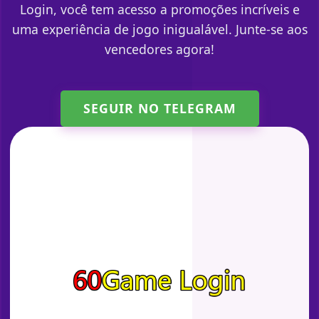
Login, você tem acesso a promoções incríveis e
uma experiência de jogo inigualável. Junte-se aos
vencedores agora!
SEGUIR NO TELEGRAM