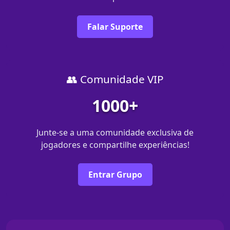
Falar Suporte
👥 Comunidade VIP
1000+
Junte-se a uma comunidade exclusiva de
jogadores e compartilhe experiências!
Entrar Grupo