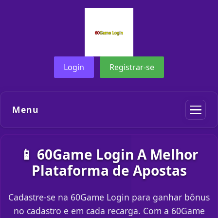
Login
Registrar-se
Menu
📱 60Game Login A Melhor
Plataforma de Apostas
Cadastre-se na 60Game Login para ganhar bônus
no cadastro e em cada recarga. Com a 60Game