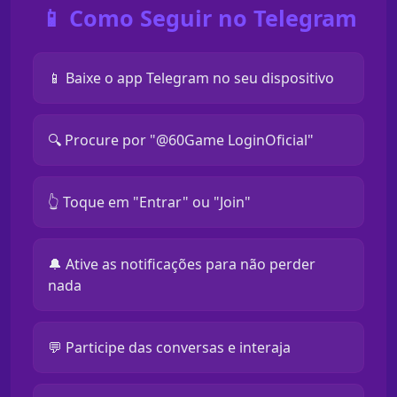
📱 Como Seguir no Telegram
📱 Baixe o app Telegram no seu dispositivo
🔍 Procure por "@60Game LoginOficial"
👆 Toque em "Entrar" ou "Join"
🔔 Ative as notificações para não perder
nada
💬 Participe das conversas e interaja