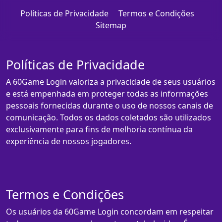
Políticas de Privacidade
Termos e Condições
Sitemap
Políticas de Privacidade
A 60Game Login valoriza a privacidade de seus usuários
e está empenhada em proteger todas as informações
pessoais fornecidas durante o uso de nossos canais de
comunicação. Todos os dados coletados são utilizados
exclusivamente para fins de melhoria contínua da
experiência de nossos jogadores.
Termos e Condições
Os usuários da 60Game Login concordam em respeitar