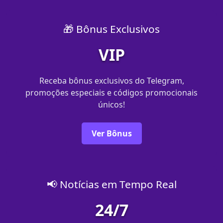
🎁 Bônus Exclusivos
VIP
Receba bônus exclusivos do Telegram,
promoções especiais e códigos promocionais
únicos!
Ver Bônus
📢 Notícias em Tempo Real
24/7