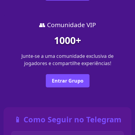
👥 Comunidade VIP
1000+
Junte-se a uma comunidade exclusiva de
jogadores e compartilhe experiências!
Entrar Grupo
📱 Como Seguir no Telegram