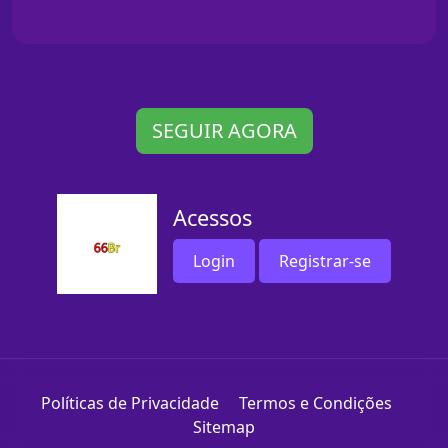
SEGUIR AGORA
Acessos
Login
Registrar-se
Políticas de Privacidade
Termos e Condições
Sitemap