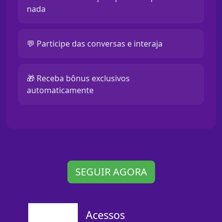
nada
💬 Participe das conversas e interaja
🎁 Receba bônus exclusivos
automaticamente
SEGUIR AGORA
Acessos