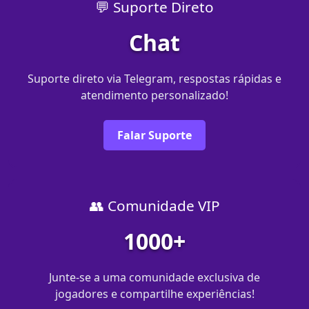
💬 Suporte Direto
Chat
Suporte direto via Telegram, respostas rápidas e
atendimento personalizado!
Falar Suporte
👥 Comunidade VIP
1000+
Junte-se a uma comunidade exclusiva de
jogadores e compartilhe experiências!