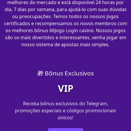
melhores do mercado e está disponível 24 horas por
dia, 7 dias por semana, para ajudá-lo com suas dúvidas
ou preocupações. Temos todos os nossos jogos
certificados e recompensamos os novos membros com
os melhores bônus 66Jogo Login casino. Nossos jogos
são os mais divertidos e interessantes, venha jogar em
nosso sistema de apostas mais simples.
🎁 Bônus Exclusivos
VIP
Receba bônus exclusivos do Telegram,
promoções especiais e códigos promocionais
únicos!