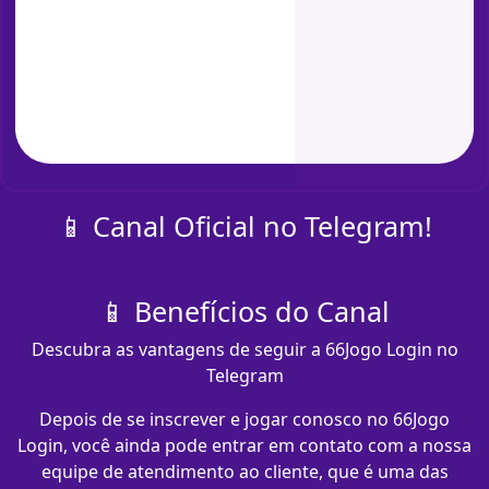
📱 Canal Oficial no Telegram!
📱 Benefícios do Canal
Descubra as vantagens de seguir a 66Jogo Login no
Telegram
Depois de se inscrever e jogar conosco no 66Jogo
Login, você ainda pode entrar em contato com a nossa
equipe de atendimento ao cliente, que é uma das