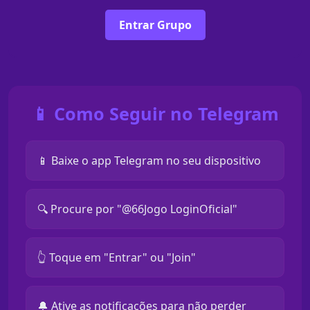
Entrar Grupo
📱 Como Seguir no Telegram
📱 Baixe o app Telegram no seu dispositivo
🔍 Procure por "@66Jogo LoginOficial"
👆 Toque em "Entrar" ou "Join"
🔔 Ative as notificações para não perder