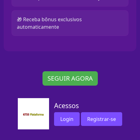
🎁 Receba bônus exclusivos
automaticamente
SEGUIR AGORA
Acessos
Login
Registrar-se