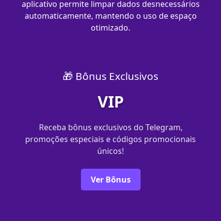
aplicativo permite limpar dados desnecessários
automaticamente, mantendo o uso de espaço
otimizado.
🎁 Bônus Exclusivos
VIP
Receba bônus exclusivos do Telegram,
promoções especiais e códigos promocionais
únicos!
Ver Bônus