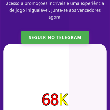
acesso a promoções incríveis e uma experiência
de jogo inigualável. Junte-se aos vencedores
agora!
SEGUIR NO TELEGRAM