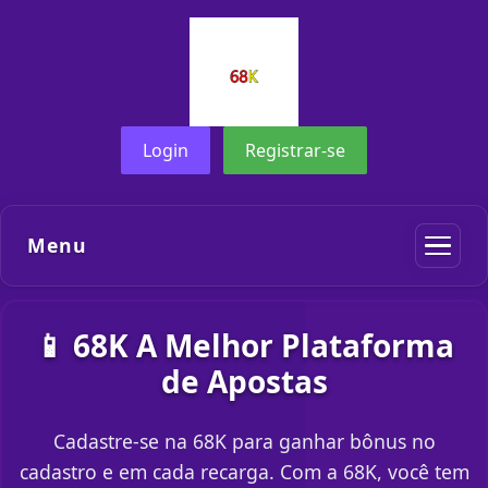
Login
Registrar-se
Menu
📱 68K A Melhor Plataforma
de Apostas
Cadastre-se na 68K para ganhar bônus no
cadastro e em cada recarga. Com a 68K, você tem