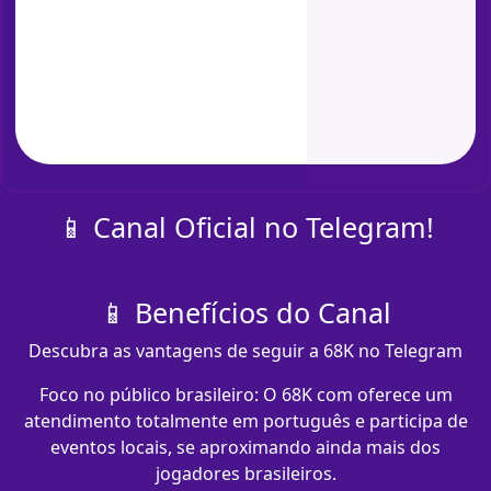
📱 Canal Oficial no Telegram!
📱 Benefícios do Canal
Descubra as vantagens de seguir a 68K no Telegram
Foco no público brasileiro: O 68K com​ oferece um
atendimento totalmente em português e participa de
eventos locais, se aproximando ainda mais dos
jogadores brasileiros.