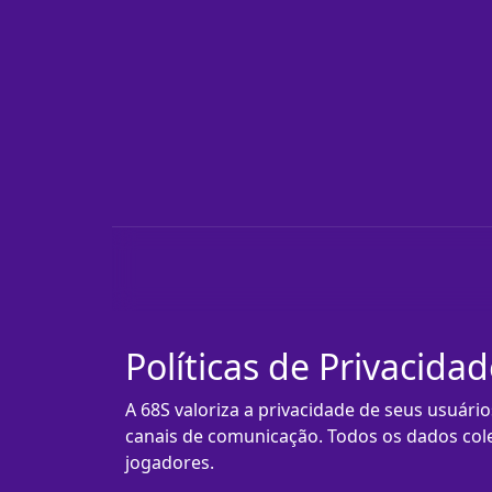
Políticas de Privacida
A 68S valoriza a privacidade de seus usuár
canais de comunicação. Todos os dados cole
jogadores.