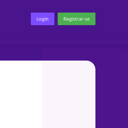
Login
Registrar-se