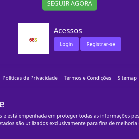
SEGUIR AGORA
Acessos
Login
Registrar-se
Políticas de Privacidade
Termos e Condições
Sitemap
de
ios e está empenhada em proteger todas as informações pe
tados são utilizados exclusivamente para fins de melhoria