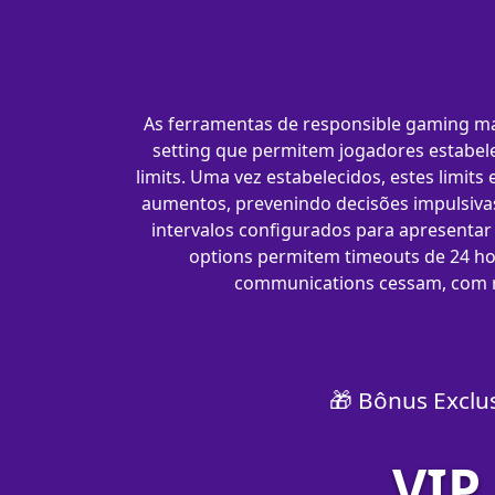
As ferramentas de responsible gaming ma
setting que permitem jogadores estabelece
limits. Uma vez estabelecidos, estes limit
aumentos, prevenindo decisões impulsiva
intervalos configurados para apresentar
options permitem timeouts de 24 ho
communications cessam, com ri
🎁 Bônus Exclu
VIP