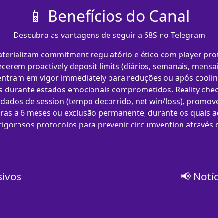
📱 Benefícios do Canal
Descubra as vantagens de seguir a 68S no Telegram
terializam commitment regulatório e ético com player prot
rem proactively deposit limits (diários, semanais, mensais)
s entram em vigor immediately para reduções ou após coolin
s durante estados emocionais comprometidos. Reality che
 dados de session (tempo decorrido, net win/loss), promov
ras a 6 meses ou exclusão permanente, durante os quais 
gorosos protocolos para prevenir circumvention através de
sivos
📢 Notí