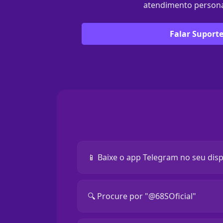
atendimento persona
Falar Suport
📱 Baixe o app Telegram no seu disp
🔍 Procure por "@68SOficial"