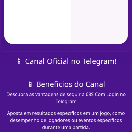
📱 Canal Oficial no Telegram!
📱 Benefícios do Canal
Descubra as vantagens de seguir a 68S Com Login no
Telegram
Aposta em resultados específicos em um jogo, como
desempenho de jogadores ou eventos específicos
durante uma partida.