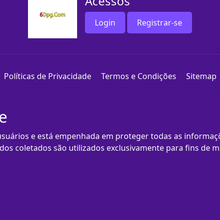
Acessos
Login
Registrar-se
Políticas de Privacidade
Termos e Condições
Sitemap
de
 usuários e está empenhada em proteger todas as informaç
os coletados são utilizados exclusivamente para fins de m