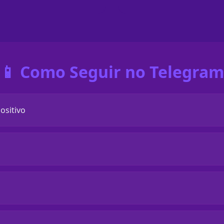
📱 Como Seguir no Telegram
ositivo