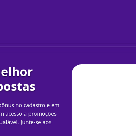
elhor
postas
bônus no cadastro e em
em acesso a promoções
ualável. Junte-se aos