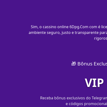
Sim, o cassino online 6Dpg.Com com​ é li
ambiente seguro, justo e transparente par
rigoro
🎁 Bônus Exclu
VIP
Receba bônus exclusivos do Telegra
e códigos promocionai