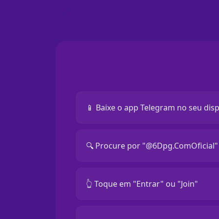
📱 Baixe o app Telegram no seu disp
🔍 Procure por "@6Dpg.ComOficial"
👆 Toque em "Entrar" ou "Join"