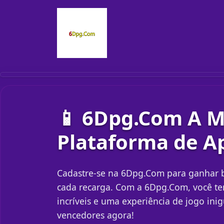
📱 6Dpg.Com A M
Plataforma de A
Cadastre-se na 6Dpg.Com para ganhar 
cada recarga. Com a 6Dpg.Com, você t
incríveis e uma experiência de jogo inig
vencedores agora!