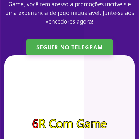
Game, você tem acesso a promoções incríveis e
uma experiência de jogo inigualável. Junte-se aos
vencedores agora!
SEGUIR NO TELEGRAM