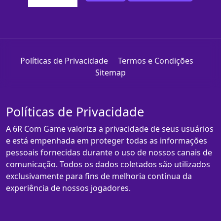
Políticas de Privacidade
Termos e Condições
Sitemap
Políticas de Privacidade
A 6R Com Game valoriza a privacidade de seus usuários
e está empenhada em proteger todas as informações
pessoais fornecidas durante o uso de nossos canais de
comunicação. Todos os dados coletados são utilizados
exclusivamente para fins de melhoria contínua da
experiência de nossos jogadores.