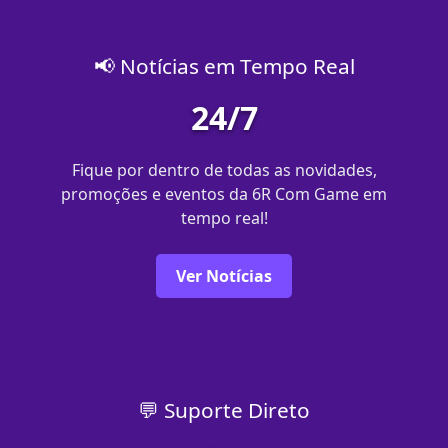
📢 Notícias em Tempo Real
24/7
Fique por dentro de todas as novidades,
promoções e eventos da 6R Com Game em
tempo real!
Ver Notícias
💬 Suporte Direto