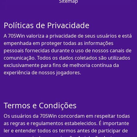
Sitemap
Políticas de Privacidade
A 705Win valoriza a privacidade de seus usuários e está
empenhada em proteger todas as informações
pessoais fornecidas durante o uso de nossos canais de
comunicação. Todos os dados coletados são utilizados
exclusivamente para fins de melhoria contínua da
experiência de nossos jogadores.
Termos e Condições
Os usuários da 705Win concordam em respeitar todas
as regras e regulamentos estabelecidos. É importante
ler e entender todos os termos antes de participar de