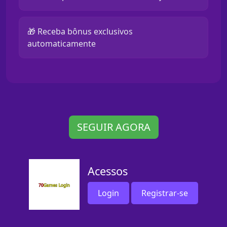
🎁 Receba bônus exclusivos
automaticamente
SEGUIR AGORA
Acessos
Login
Registrar-se