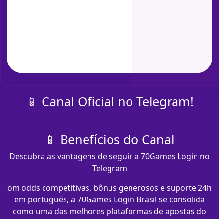
📱 Canal Oficial no Telegram!
📱 Benefícios do Canal
Descubra as vantagens de seguir a 70Games Login no
Telegram
om odds competitivas, bônus generosos e suporte 24h
em português, a 70Games Login Brasil se consolida
como uma das melhores plataformas de apostas do