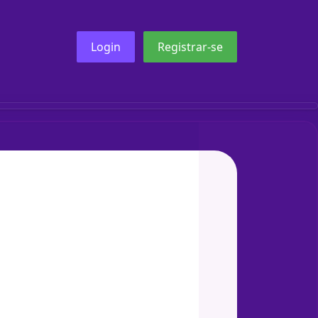
Login
Registrar-se