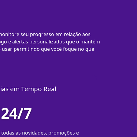
onitore seu progresso em relação aos
 jogo e alertas personalizados que o mantêm
e usar, permitindo que você foque no que
cias em Tempo Real
24/7
e todas as novidades, promoções e