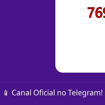
📱 Canal Oficial no Telegram!