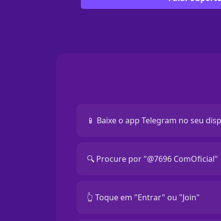
📱 Baixe o app Telegram no seu disp
🔍 Procure por "@7696 ComOficial"
👆 Toque em "Entrar" ou "Join"