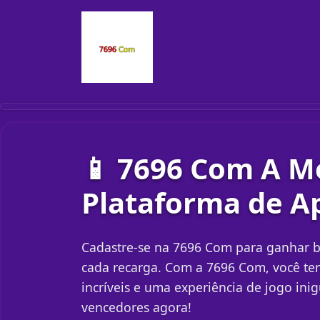
📱 7696 Com A M
Plataforma de A
Cadastre-se na 7696 Com para ganhar 
cada recarga. Com a 7696 Com, você t
incríveis e uma experiência de jogo inig
vencedores agora!