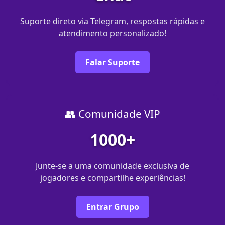
Suporte direto via Telegram, respostas rápidas e
atendimento personalizado!
Falar Suporte
👥 Comunidade VIP
1000+
Junte-se a uma comunidade exclusiva de
jogadores e compartilhe experiências!
Entrar Grupo