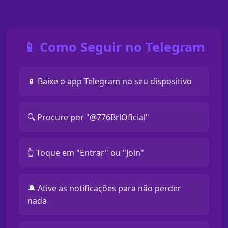
📱 Como Seguir no Telegram
📱 Baixe o app Telegram no seu dispositivo
🔍 Procure por "@776BrlOficial"
👆 Toque em "Entrar" ou "Join"
🔔 Ative as notificações para não perder
nada