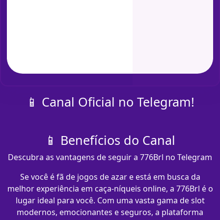
📱 Canal Oficial no Telegram!
📱 Benefícios do Canal
Descubra as vantagens de seguir a 776Brl no Telegram
Se você é fã de jogos de azar e está em busca da
melhor experiência em caça-níqueis online, a 776Brl é o
lugar ideal para você. Com uma vasta gama de slot
modernos, emocionantes e seguros, a plataforma