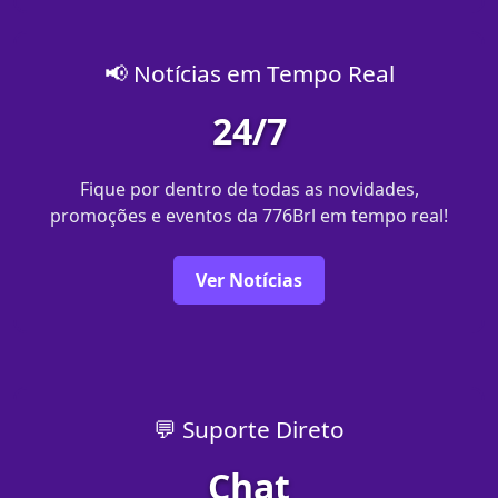
📢 Notícias em Tempo Real
24/7
Fique por dentro de todas as novidades,
promoções e eventos da 776Brl em tempo real!
Ver Notícias
💬 Suporte Direto
Chat