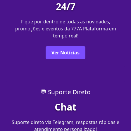
24/7
Fique por dentro de todas as novidades,
promoções e eventos da 777A Plataforma em
tempo real!
Ver Notícias
💬 Suporte Direto
Chat
Suporte direto via Telegram, respostas rápidas e
atendimento personalizado!