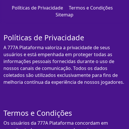
Políticas de Privacidade
Termos e Condições
Sitemap
Políticas de Privacidade
A 777A Plataforma valoriza a privacidade de seus
usuários e está empenhada em proteger todas as
informações pessoais fornecidas durante o uso de
nossos canais de comunicação. Todos os dados
coletados são utilizados exclusivamente para fins de
melhoria contínua da experiência de nossos jogadores.
Termos e Condições
Os usuários da 777A Plataforma concordam em