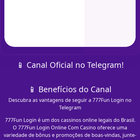
📱 Canal Oficial no Telegram!
📱 Benefícios do Canal
Descubra as vantagens de seguir a 777Fun Login no
Telegram
777Fun Login é um dos cassinos online legais do Brasil.
O 777Fun Login Online Com Casino oferece uma
variedade de bônus e promoções de boas-vindas, junte-