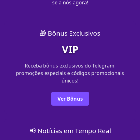
se a nós agora!
🎁 Bônus Exclusivos
VIP
Receba bônus exclusivos do Telegram,
promoções especiais e códigos promocionais
únicos!
Ver Bônus
📢 Notícias em Tempo Real