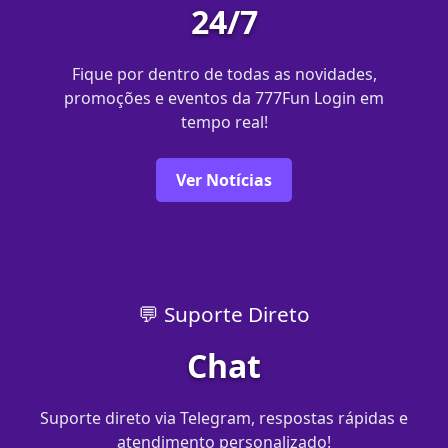
24/7
Fique por dentro de todas as novidades,
promoções e eventos da 777Fun Login em
tempo real!
Ver Notícias
💬 Suporte Direto
Chat
Suporte direto via Telegram, respostas rápidas e
atendimento personalizado!