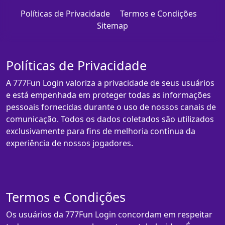
Políticas de Privacidade
Termos e Condições
Sitemap
Políticas de Privacidade
A 777Fun Login valoriza a privacidade de seus usuários
e está empenhada em proteger todas as informações
pessoais fornecidas durante o uso de nossos canais de
comunicação. Todos os dados coletados são utilizados
exclusivamente para fins de melhoria contínua da
experiência de nossos jogadores.
Termos e Condições
Os usuários da 777Fun Login concordam em respeitar