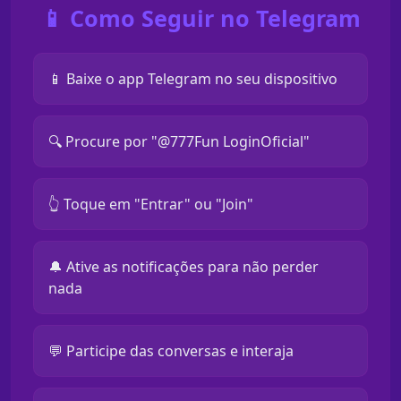
📱 Como Seguir no Telegram
📱 Baixe o app Telegram no seu dispositivo
🔍 Procure por "@777Fun LoginOficial"
👆 Toque em "Entrar" ou "Join"
🔔 Ative as notificações para não perder
nada
💬 Participe das conversas e interaja