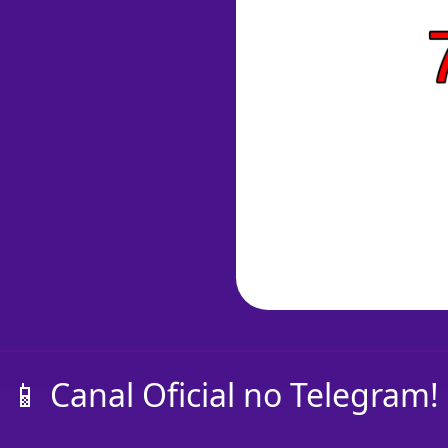
📱 Canal Oficial no Telegram!