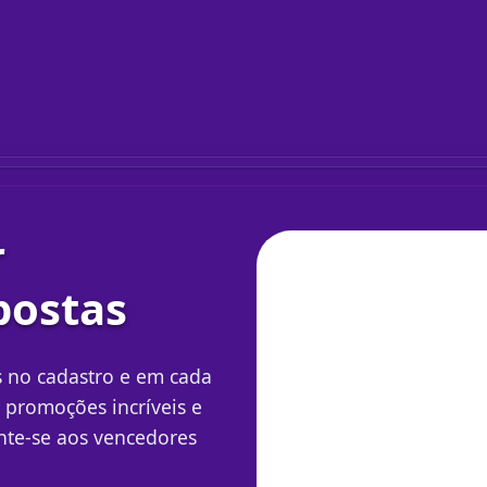
r
postas
 no cadastro e em cada
 promoções incríveis e
unte-se aos vencedores