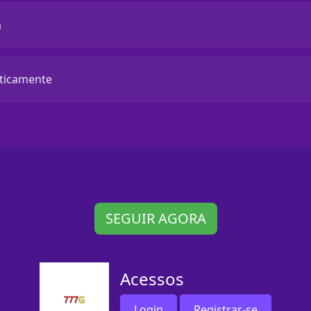
a
aticamente
SEGUIR AGORA
Acessos
Login
Registrar-se