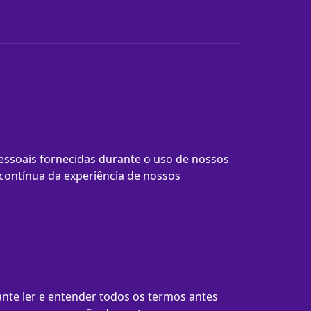
essoais fornecidas durante o uso de nossos
 contínua da experiência de nossos
nte ler e entender todos os termos antes