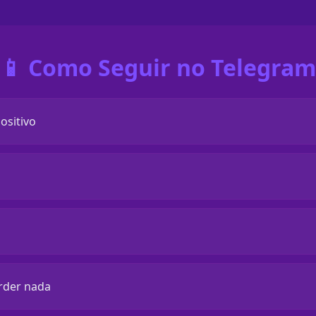
📱 Como Seguir no Telegram
ositivo
erder nada