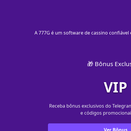
A 777G é um software de cassino confiável 
🎁 Bônus Exclu
VIP
Receba bônus exclusivos do Telegra
e códigos promocionai
Ver Bônus