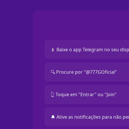
📱 Baixe o app Telegram no seu disp
🔍 Procure por "@777GOficial"
👆 Toque em "Entrar" ou "Join"
🔔 Ative as notificações para não p