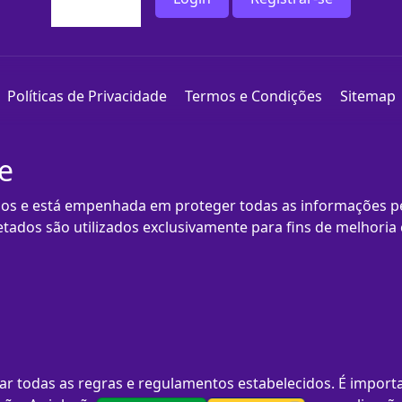
Políticas de Privacidade
Termos e Condições
Sitemap
de
rios e está empenhada em proteger todas as informações p
tados são utilizados exclusivamente para fins de melhoria
 todas as regras e regulamentos estabelecidos. É importa