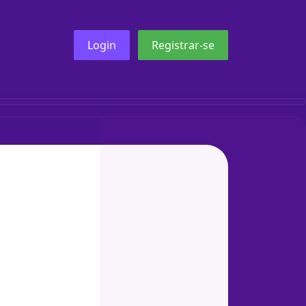
Login
Registrar-se