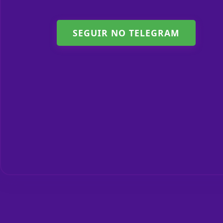
SEGUIR NO TELEGRAM