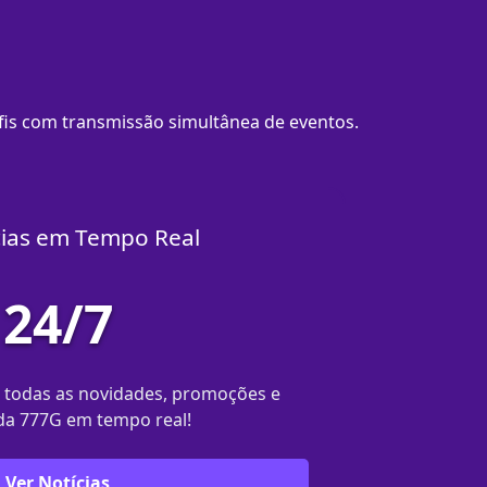
rfis com transmissão simultânea de eventos.
cias em Tempo Real
24/7
e todas as novidades, promoções e
da 777G em tempo real!
Ver Notícias