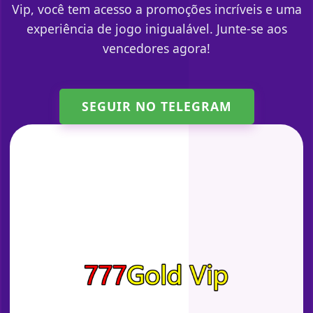
Vip, você tem acesso a promoções incríveis e uma
experiência de jogo inigualável. Junte-se aos
vencedores agora!
SEGUIR NO TELEGRAM