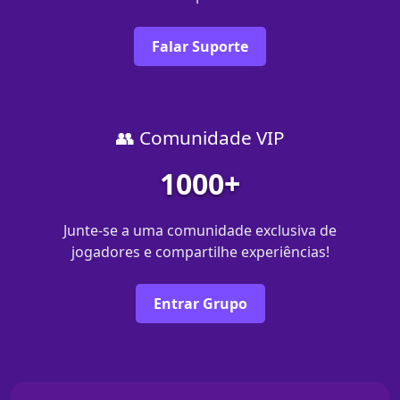
Falar Suporte
👥 Comunidade VIP
1000+
Junte-se a uma comunidade exclusiva de
jogadores e compartilhe experiências!
Entrar Grupo