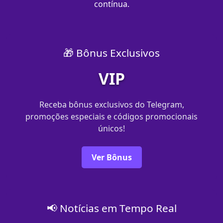
contínua.
🎁 Bônus Exclusivos
VIP
Receba bônus exclusivos do Telegram,
promoções especiais e códigos promocionais
únicos!
Ver Bônus
📢 Notícias em Tempo Real