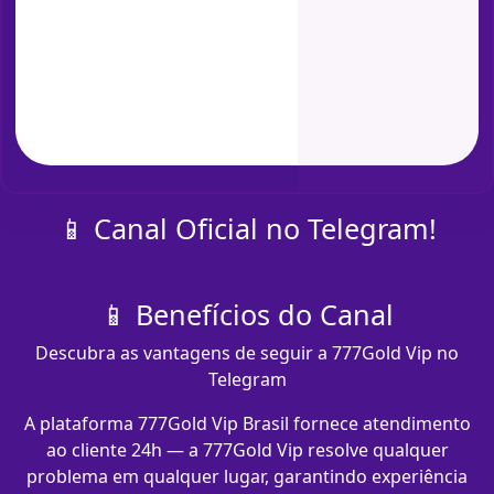
📱 Canal Oficial no Telegram!
📱 Benefícios do Canal
Descubra as vantagens de seguir a 777Gold Vip no
Telegram
A plataforma 777Gold Vip Brasil fornece atendimento
ao cliente 24h — a 777Gold Vip resolve qualquer
problema em qualquer lugar, garantindo experiência