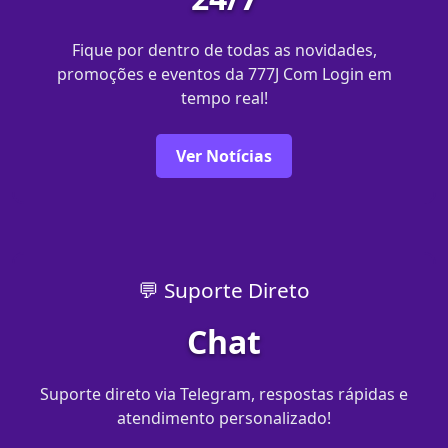
Fique por dentro de todas as novidades,
promoções e eventos da 777J Com Login em
tempo real!
Ver Notícias
💬 Suporte Direto
Chat
Suporte direto via Telegram, respostas rápidas e
atendimento personalizado!