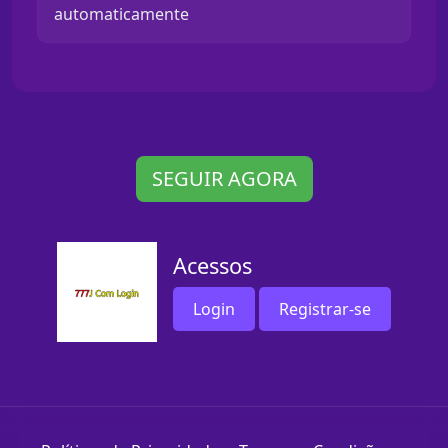
automaticamente
SEGUIR AGORA
Acessos
Login
Registrar-se