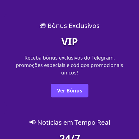
🎁 Bônus Exclusivos
VIP
Receba bônus exclusivos do Telegram,
promoções especiais e códigos promocionais
únicos!
Ver Bônus
📢 Notícias em Tempo Real
24/7