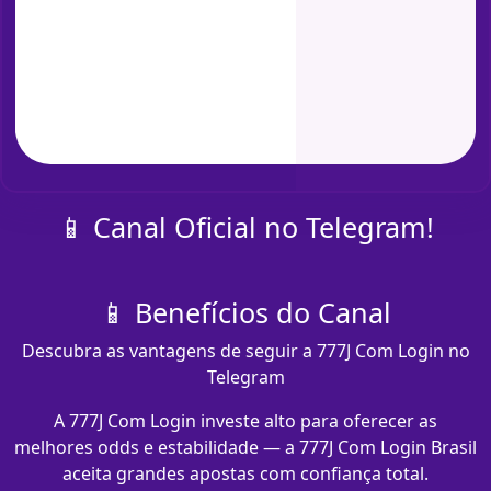
📱 Canal Oficial no Telegram!
📱 Benefícios do Canal
Descubra as vantagens de seguir a 777J Com Login no
Telegram
A 777J Com Login investe alto para oferecer as
melhores odds e estabilidade — a 777J Com Login Brasil
aceita grandes apostas com confiança total.