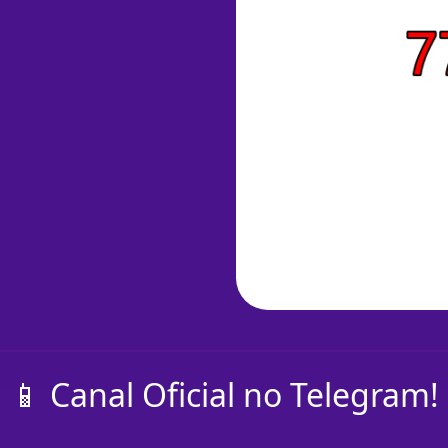
📱 Canal Oficial no Telegram!