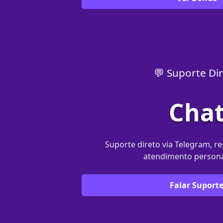
💬 Suporte Di
Cha
Suporte direto via Telegram, r
atendimento persona
Falar Suport