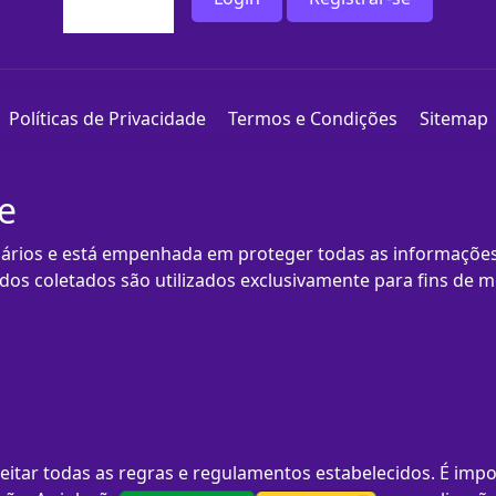
Políticas de Privacidade
Termos e Condições
Sitemap
de
suários e está empenhada em proteger todas as informações
os coletados são utilizados exclusivamente para fins de m
tar todas as regras e regulamentos estabelecidos. É impo