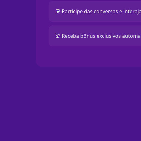
💬 Participe das conversas e interaj
🎁 Receba bônus exclusivos autom