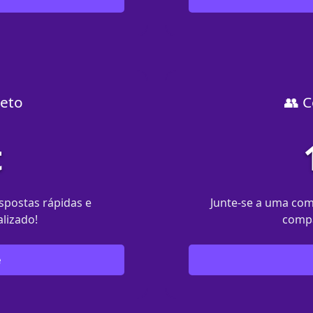
reto
👥 
t
espostas rápidas e
Junte-se a uma com
lizado!
compa
e