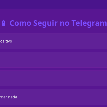
📱 Como Seguir no Telegram
ositivo
erder nada