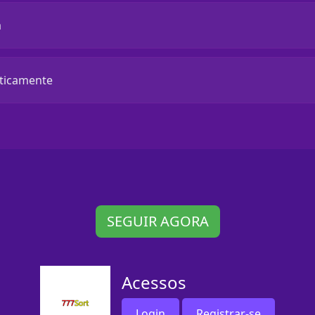
a
aticamente
SEGUIR AGORA
Acessos
Login
Registrar-se