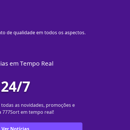
nto de qualidade em todos os aspectos.
cias em Tempo Real
24/7
e todas as novidades, promoções e
a 777Sort em tempo real!
Ver Notícias