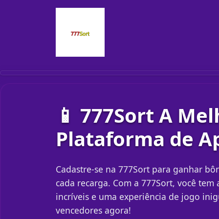
📱 777Sort A Mel
Plataforma de A
Cadastre-se na 777Sort para ganhar bô
cada recarga. Com a 777Sort, você tem
incríveis e uma experiência de jogo inig
vencedores agora!