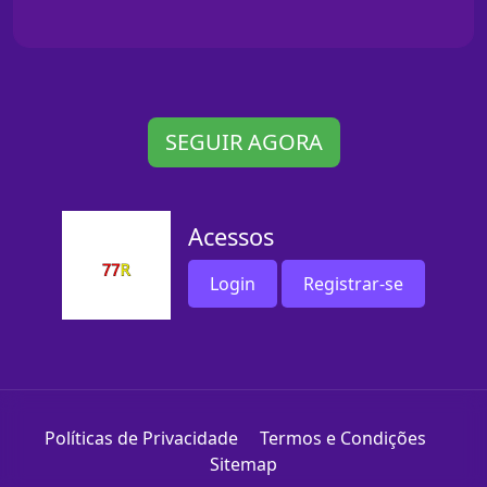
SEGUIR AGORA
Acessos
Login
Registrar-se
Políticas de Privacidade
Termos e Condições
Sitemap