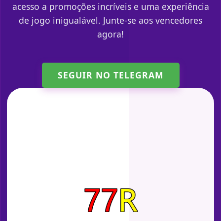
acesso a promoções incríveis e uma experiência
de jogo inigualável. Junte-se aos vencedores
agora!
SEGUIR NO TELEGRAM