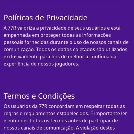
Políticas de Privacidade
A 77R valoriza a privacidade de seus usuários e está
empenhada em proteger todas as informações
pessoais fornecidas durante o uso de nossos canais de
comunicação. Todos os dados coletados são utilizados
exclusivamente para fins de melhoria contínua da
experiência de nossos jogadores.
Termos e Condições
Os usuários da 77R concordam em respeitar todas as
regras e regulamentos estabelecidos. É importante ler
e entender todos os termos antes de participar de
nossos canais de comunicação. A violação destes