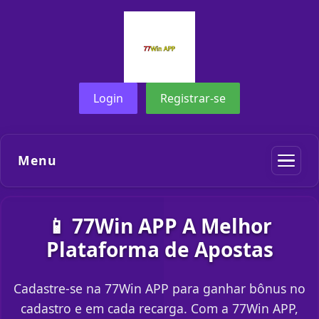
Login
Registrar-se
Menu
📱 77Win APP A Melhor
Plataforma de Apostas
Cadastre-se na 77Win APP para ganhar bônus no
cadastro e em cada recarga. Com a 77Win APP,