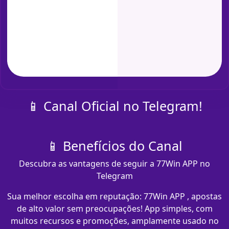
📱 Canal Oficial no Telegram!
📱 Benefícios do Canal
Descubra as vantagens de seguir a 77Win APP no
Telegram
Sua melhor escolha em reputação: 77Win APP , apostas
de alto valor sem preocupações! App simples, com
muitos recursos e promoções, amplamente usado no