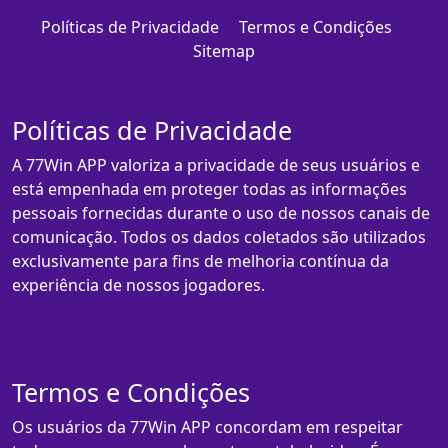
Políticas de Privacidade
Termos e Condições
Sitemap
Políticas de Privacidade
A 77Win APP valoriza a privacidade de seus usuários e
está empenhada em proteger todas as informações
pessoais fornecidas durante o uso de nossos canais de
comunicação. Todos os dados coletados são utilizados
exclusivamente para fins de melhoria contínua da
experiência de nossos jogadores.
Termos e Condições
Os usuários da 77Win APP concordam em respeitar