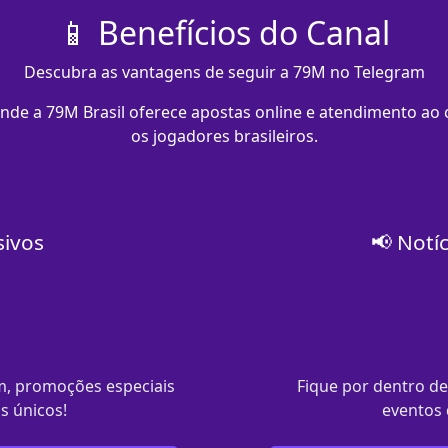
📱 Benefícios do Canal
Descubra as vantagens de seguir a 79M no Telegram
onde a 79M Brasil oferece apostas online e atendimento ao
os jogadores brasileiros.
sivos
📢 Notí
m, promoções especiais
Fique por dentro d
s únicos!
eventos 