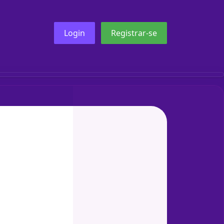
Login
Registrar-se