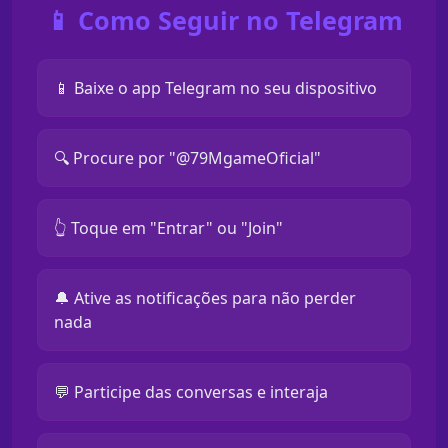
📱 Como Seguir no Telegram
📱 Baixe o app Telegram no seu dispositivo
🔍 Procure por "@79MgameOficial"
👆 Toque em "Entrar" ou "Join"
🔔 Ative as notificações para não perder
nada
💬 Participe das conversas e interaja