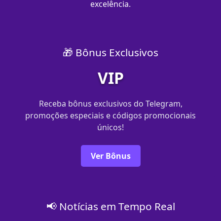
excelência.
🎁 Bônus Exclusivos
VIP
Receba bônus exclusivos do Telegram,
promoções especiais e códigos promocionais
únicos!
Ver Bônus
📢 Notícias em Tempo Real