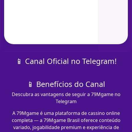
📱 Canal Oficial no Telegram!
📱 Benefícios do Canal
Descubra as vantagens de seguir a 79Mgame no
Telegram
A 79Mgame é uma plataforma de cassino online
completa — a 79Mgame Brasil oferece conteúdo
variado, jogabilidade premium e experiência de