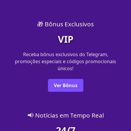
🎁 Bônus Exclusivos
VIP
Receba bônus exclusivos do Telegram,
promoções especiais e códigos promocionais
únicos!
Ver Bônus
📢 Notícias em Tempo Real
24/7