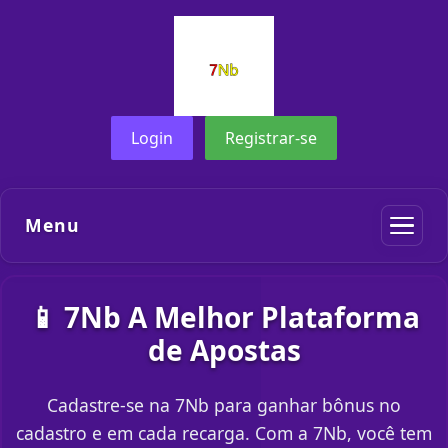
Login
Registrar-se
Menu
📱 7Nb A Melhor Plataforma
de Apostas
Cadastre-se na 7Nb para ganhar bônus no
cadastro e em cada recarga. Com a 7Nb, você tem