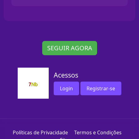
SEGUIR AGORA
Acessos
Login
Registrar-se
Políticas de Privacidade
Termos e Condições