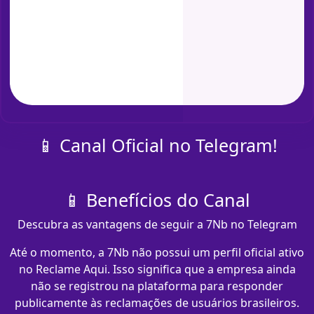
📱 Canal Oficial no Telegram!
📱 Benefícios do Canal
Descubra as vantagens de seguir a 7Nb no Telegram
Até o momento, a 7Nb não possui um perfil oficial ativo
no Reclame Aqui. Isso significa que a empresa ainda
não se registrou na plataforma para responder
publicamente às reclamações de usuários brasileiros.