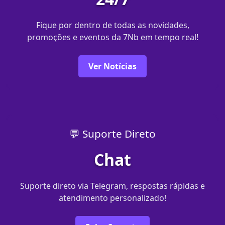
Fique por dentro de todas as novidades,
promoções e eventos da 7Nb em tempo real!
Ver Notícias
💬 Suporte Direto
Chat
Suporte direto via Telegram, respostas rápidas e
atendimento personalizado!